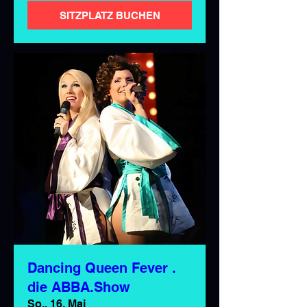
SITZPLATZ BUCHEN
Dancing Queen Fever .
die ABBA.Show
So., 16. Mai