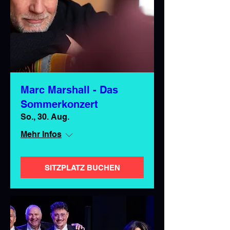
Marc Marshall - Das
Sommerkonzert
So., 30. Aug.
Mehr Infos
SITZPLATZ BUCHEN