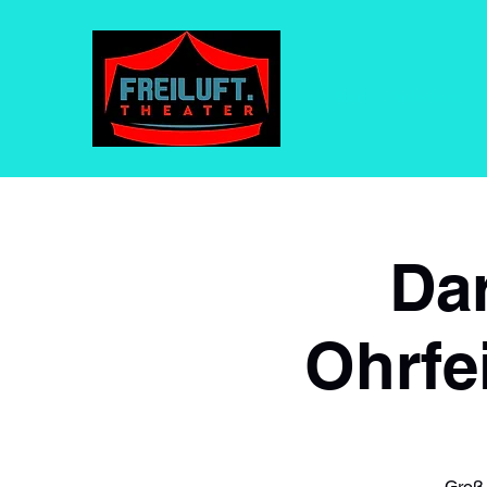
Start
Paderborn
Dar
Ohrfe
Groß,