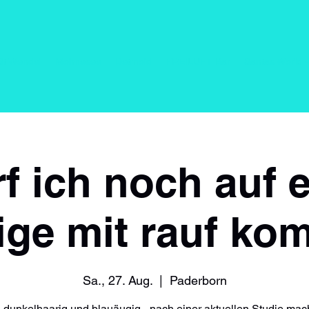
St Wendel
Möhnesee
Detmold
FREILUFT Bar
Santas World -
f ich noch auf 
ige mit rauf k
Sa., 27. Aug.
  |  
Paderborn
 dunkelhaarig und blauäugig - nach einer aktuellen Studie mac