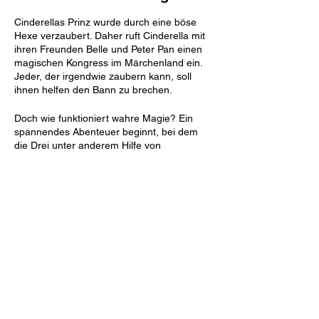
Cinderellas Prinz wurde durch eine böse
Hexe verzaubert. Daher ruft Cinderella mit
ihren Freunden Belle und Peter Pan einen
magischen Kongress im Märchenland ein.
Jeder, der irgendwie zaubern kann, soll
ihnen helfen den Bann zu brechen.
Doch wie funktioniert wahre Magie? Ein
spannendes Abenteuer beginnt, bei dem
die Drei unter anderem Hilfe von
Schneewittchen, der Schlafmaus aus dem
Wunderland und dem Eismoloch erhalten.
Wird es Cinderella am Ende gelingen, mit
der Kraft der Magie ihren Prinzen wieder zu
bekommen? Eine Show voller Zaubertricks
Diese Veranstaltung teilen
und toller Lieder.
Dauer: ca. 60 Minuten